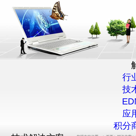
行
技
E
应
积分