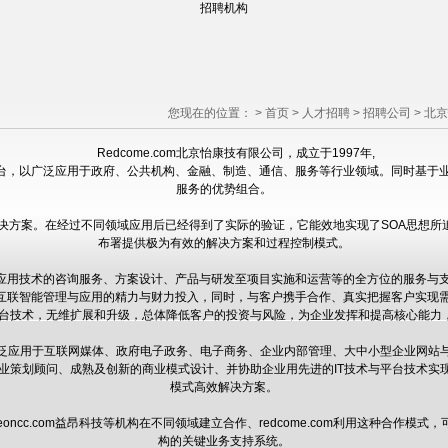
招聘机构
您现在的位置：
>
首页
>
人才招聘
>
招聘公司
>
北京
Redcome.com北京怡康技有限公司，成立于1997年,
平台，以广泛应用于政府、公共机构、金融、制造、通信、服务等行业领域。同时基于业务
服务的优势组合。
的成功解决方案。在经过不同领域应用后已经得到了实际的验证，它能效地实现了SOA思想所
布署提供极为有效的解决方案和过程控制模式。
T应用技术的咨询服务、方案设计、产品与研发至项目实施和运营等的全方位的服务与
、互联智能管理与应用的精力与财力投入，同时，与客户携手合作、真实把握客户实现
平台技术，无维扩展和升级，总体降低客户的投资与风险，为企业发挥和提高核心能力，
应用于互联网媒体、政府电子政务、电子商务、企业内部管理、大中小型企业网站与
商业策划顾问、成熟及创新的商业模式设计、并协助企业用先进的IT技术与平台技术实
模式高效解决方案。
、华为、eoncc.com益昂科技等机构在不同领域建立合作、redcome.com利用这
构的关键业务支持系统。