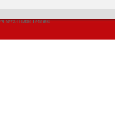
声明
|
诚聘英才
|
怡康设计
|
给我们投稿