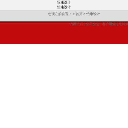
怡康设计
怡康设计
您现在的位置：
>
首页
>
怡康设计
内网入口
|
公司公告
|
客户调查
|
法律