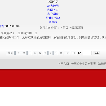
公司公告
标点地图
内网入口
客户调查
给我们投稿
留言板
运行
2007-09-06
您现在的位置：
>
首页
>
最新新闻
，完美解决了，国家科技司、国
者间的协同工作，及标准项目的流程控制，从项目的总体管理，到项目阶段管理，项目的
最前
上一页
3
4
5
6
7
8
9
10
11
12
内网入口
|
公司公告
|
客户调查
|
法律