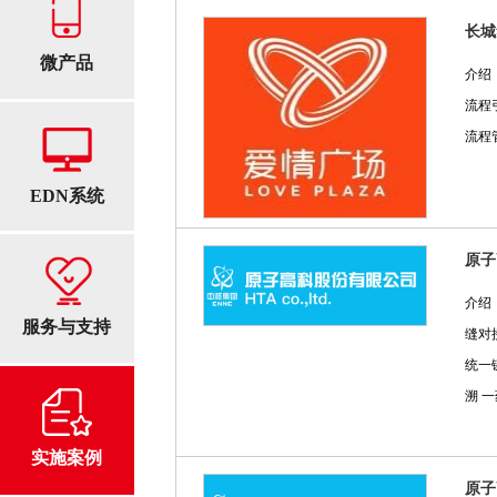
长城
微产品
介绍
流程
流程
EDN系统
原子
介绍
服务与支持
缝对
统一
溯 
实施案例
原子